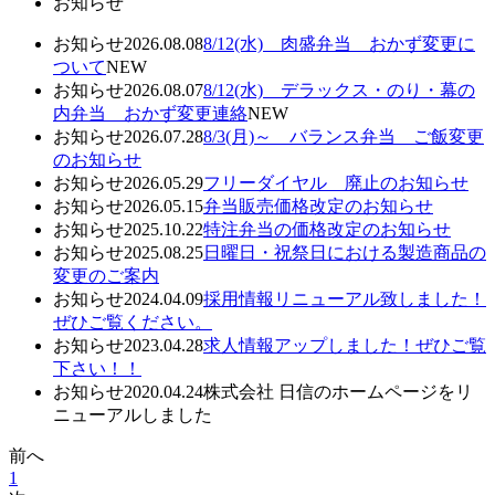
お知らせ
お知らせ
2026.08.08
8/12(水) 肉盛弁当 おかず変更に
ついて
NEW
お知らせ
2026.08.07
8/12(水) デラックス・のり・幕の
内弁当 おかず変更連絡
NEW
お知らせ
2026.07.28
8/3(月)～ バランス弁当 ご飯変更
のお知らせ
お知らせ
2026.05.29
フリーダイヤル 廃止のお知らせ
お知らせ
2026.05.15
弁当販売価格改定のお知らせ
お知らせ
2025.10.22
特注弁当の価格改定のお知らせ
お知らせ
2025.08.25
日曜日・祝祭日における製造商品の
変更のご案内
お知らせ
2024.04.09
採用情報リニューアル致しました！
ぜひご覧ください。
お知らせ
2023.04.28
求人情報アップしました！ぜひご覧
下さい！！
お知らせ
2020.04.24
株式会社 日信のホームページをリ
ニューアルしました
前へ
1